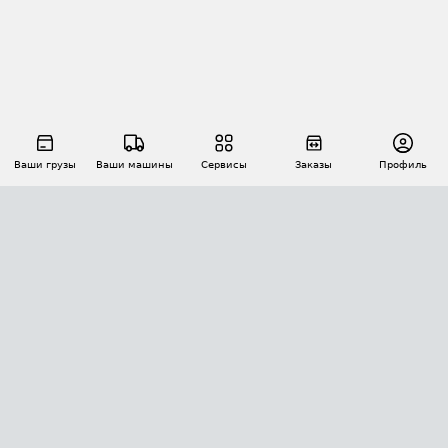
Ваши грузы
Ваши машины
Сервисы
Заказы
Профиль
АВТОМАТИЗАЦИЯ ПЕРЕВОЗОК
Площадки
Заказы
Торги
Тендеры
АТИ-Доки
GPS-мониторинг
АТИ Мессенджер
Цепочки грузов
API ATI.SU
ПОЛЕЗНОЕ
Расчет расстояний
БЕЗОПАСНОСТЬ