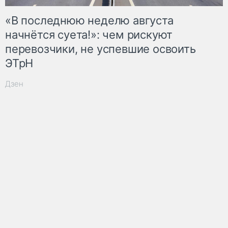
«В последнюю неделю августа
начнётся суета!»: чем рискуют
перевозчики, не успевшие освоить
ЭТрН
Дзен