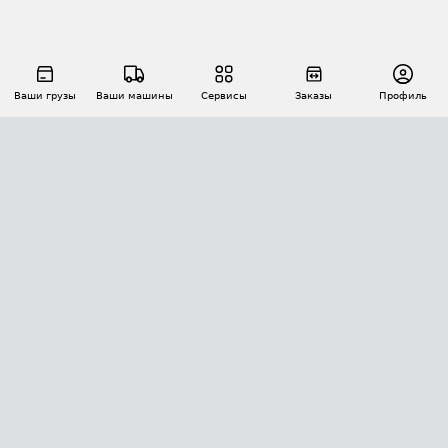
Ваши грузы
Ваши машины
Сервисы
Заказы
Профиль
АВТОМАТИЗАЦИЯ ПЕРЕВОЗОК
Площадки
Заказы
Торги
Тендеры
АТИ-Доки
GPS-мониторинг
АТИ Мессенджер
Цепочки грузов
API ATI.SU
ПОЛЕЗНОЕ
Расчет расстояний
БЕЗОПАСНОСТЬ
Академия ATI.SU
ATI.SU о безопасности
Звезды ATI.SU на вашем сайте
КОНТАКТЫ И ТАРИФЫ
Памятка по проверке контрагентов
Индекс ATI.SU FTL РФ