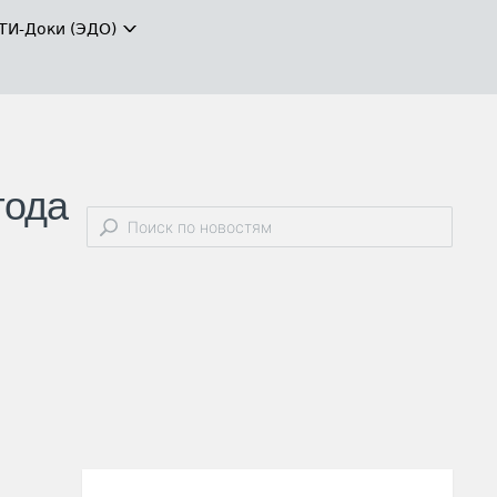
ТИ-Доки (ЭДО)
года