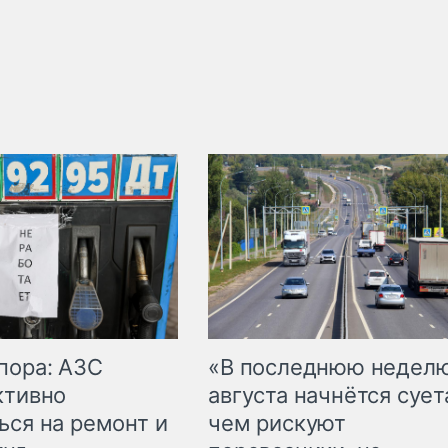
пора: АЗС
«В последнюю недел
ктивно
августа начнётся суета
ься на ремонт и
чем рискуют