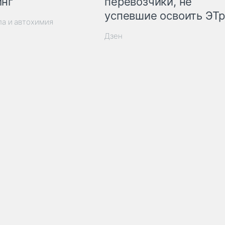
инг
перевозчики, не
успевшие освоить ЭТ
ла и автохимия
Дзен