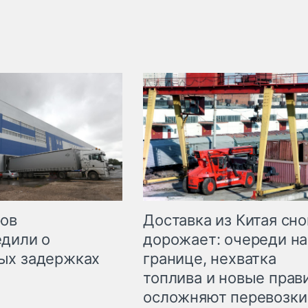
Доставка из Китая сно
ров
дорожает: очереди на
дили о
границе, нехватка
ых задержках
топлива и новые прав
осложняют перевозки