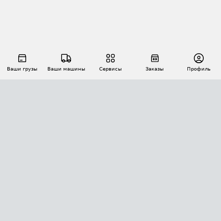
Ваши грузы
Ваши машины
Сервисы
Заказы
Профиль
АВТОМАТИЗАЦИЯ ПЕРЕВОЗОК
Площадки
Заказы
Торги
Тендеры
АТИ-Доки
GPS-мониторинг
АТИ Мессенджер
Цепочки грузов
API ATI.SU
ПОЛЕЗНОЕ
Расчет расстояний
БЕЗОПАСНОСТЬ
Академия ATI.SU