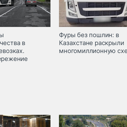
мы
Фуры без пошлин: в
чества в
Казахстане раскрыли
евозках.
многомиллионную сх
ережение