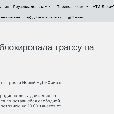
ашин
Грузовладельцам
Перевозчикам
АТИ-Доки
А
Ваши машины
Добавить машину
Заказы
локировала трассу на
на трассе Новый – Де-Фриз в
городив полосы движения по
тся по оставшейся свободной
остоянию на 19.00 тянется от