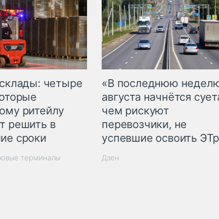
 склады: четыре
«В последнюю недел
которые
августа начнётся суета
ому ритейлу
чем рискуют
т решить в
перевозчики, не
ие сроки
успевшие освоить ЭТ
зовые терминалы
Дзен