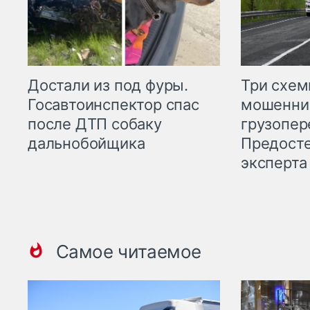
Три схе
Достали из под фуры.
мошенни
Госавтоинспектор спас
грузопер
после ДТП собаку
Предост
дальнобойщика
эксперта
Самое читаемое