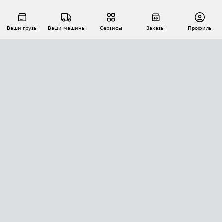
Ваши грузы
Ваши машины
Сервисы
Заказы
Профиль
АВТОМАТИЗАЦИЯ ПЕРЕВОЗОК
Площадки
Заказы
Торги
Тендеры
АТИ-Доки
GPS-мониторинг
АТИ Мессенджер
Цепочки грузов
API ATI.SU
ПОЛЕЗНОЕ
Расчет расстояний
БЕЗОПАСНОСТЬ
Академия ATI.SU
ATI.SU о безопасности
Звезды ATI.SU на вашем сайте
КОНТАКТЫ И ТАРИФЫ
Памятка по проверке контрагентов
Индекс ATI.SU FTL РФ
О системе ATI.SU
Светофор+
Средние ставки
ИНФОРМАЦИЯ
Контактная информация