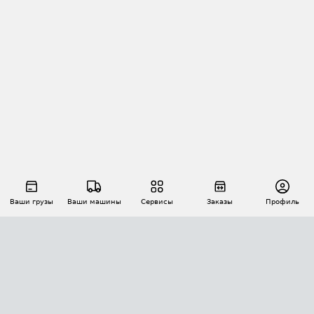
Ваши грузы
Ваши машины
Сервисы
Заказы
Профиль
АВТОМАТИЗАЦИЯ ПЕРЕВОЗОК
Площадки
Заказы
Торги
Тендеры
АТИ-Доки