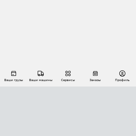
Ваши грузы
Ваши машины
Сервисы
Заказы
Профиль
АВТОМАТИЗАЦИЯ ПЕРЕВОЗОК
Площадки
Заказы
Торги
Тендеры
АТИ-Доки
GPS-мониторинг
АТИ Мессенджер
Цепочки грузов