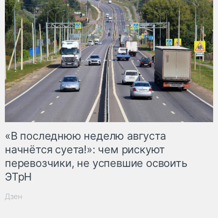
«В последнюю неделю августа
начнётся суета!»: чем рискуют
перевозчики, не успевшие освоить
ЭТрН
Дзен