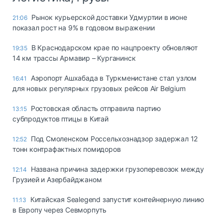
Рынок курьерской доставки Удмуртии в июне
21:06
показал рост на 9% в годовом выражении
В Краснодарском крае по нацпроекту обновляют
19:35
14 км трассы Армавир – Курганинск
Аэропорт Ашхабада в Туркменистане стал узлом
16:41
для новых регулярных грузовых рейсов Air Belgium
Ростовская область отправила партию
13:15
субпродуктов птицы в Китай
Под Смоленском Россельхознадзор задержал 12
12:52
тонн контрафактных помидоров
Названа причина задержки грузоперевозок между
12:14
Грузией и Азербайджаном
Китайская Sealegend запустит контейнерную линию
11:13
в Европу через Севморпуть