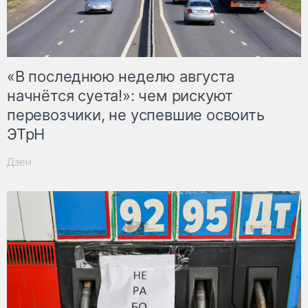
«В последнюю неделю августа
начнётся суета!»: чем рискуют
перевозчики, не успевшие освоить
ЭТрН
Дзен