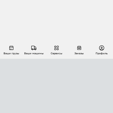
Ваши грузы
Ваши машины
Сервисы
Заказы
Профиль
АВТОМАТИЗАЦИЯ ПЕРЕВОЗОК
Площадки
Заказы
Торги
Тендеры
АТИ-Доки
GPS-мониторинг
АТИ Мессенджер
Цепочки грузов
API ATI.SU
ПОЛЕЗНОЕ