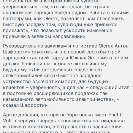
пользователей электромобилей чувство
уверенности в том, что выгодная, быстрая и
экологичная зарядка всегда рядом. Работа с такими
партнерами, как Olerex, позволяет нам обеспечить
быструю зарядку там, куда люди уже привыкли
приезжать, что позволит ускорить изменение
привычек в зеленом направлении».
Руководитель по закупкам и логистике Olerex Антон
Шафростин отметил, что с первой сверхбыстрой
зарядной станцией Тарту и Южная Эстония в целом
делают большой шаг к более экологичному
будущему. «Для сегодняшних владельцев
электромобилей сверхбыстрое зарядное
устройство означает комфорт, для будущих
клиентов – уверенность, а для нас – следующий этап
в постоянно расширяющихся продажах так
называемого автомобильного электричества», –
сказал Шафростин.
Аргос добавил, что при выборе новых мест Enefit
Volt в первую очередь основывается на ожиданиях
и отзывах клиентов, а потребность в расширении
мощностей по зарядке в Тарту явно имелась.