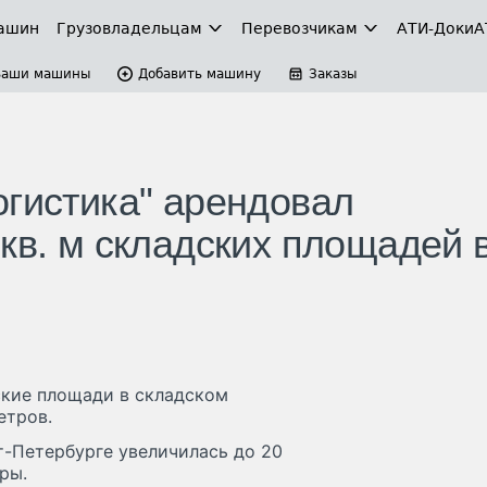
ашин
Грузовладельцам
Перевозчикам
АТИ-Доки
А
Ваши машины
Добавить машину
Заказы
огистика" арендовал
кв. м складских площадей 
ские площади в складском
етров.
т-Петербурге увеличилась до 20
ры.