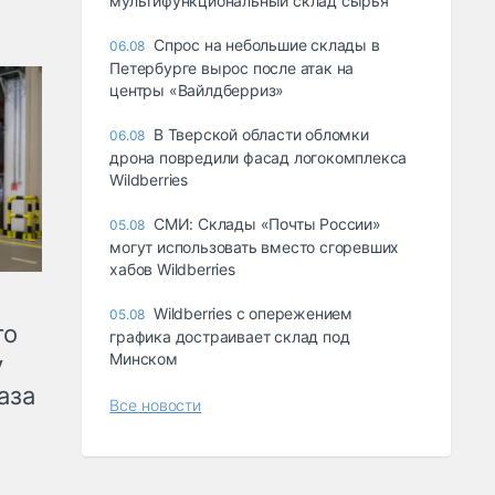
мультифункциональный склад сырья
Спрос на небольшие склады в
06.08
Петербурге вырос после атак на
центры «Вайлдберриз»
В Тверской области обломки
06.08
дрона повредили фасад логокомплекса
Wildberries
СМИ: Склады «Почты России»
05.08
могут использовать вместо сгоревших
хабов Wildberries
Wildberries с опережением
05.08
го
графика достраивает склад под
Минском
у
аза
Все новости