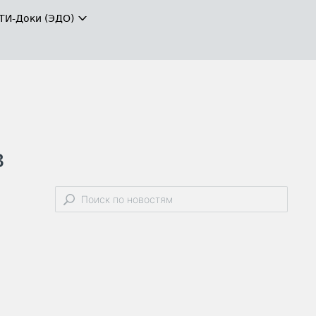
ТИ-Доки (ЭДО)
в