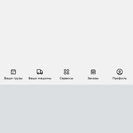
Ваши грузы
Ваши машины
Сервисы
Заказы
Профиль
АВТОМАТИЗАЦИЯ ПЕРЕВОЗОК
Площадки
Заказы
Торги
Тендеры
АТИ-Доки
GPS-мониторинг
АТИ Мессенджер
Цепочки грузов