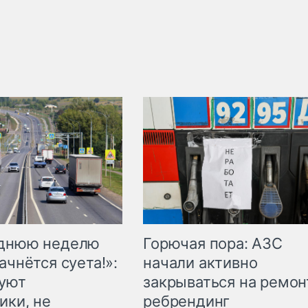
Горючая пора: АЗС
еднюю неделю
начали активно
ачнётся суета!»:
закрываться на ремон
куют
ребрендинг
ики, не