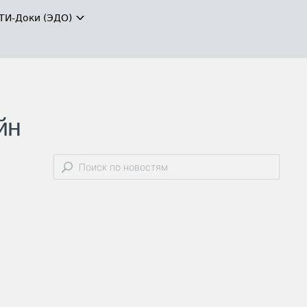
ТИ-Доки (ЭДО)
йн