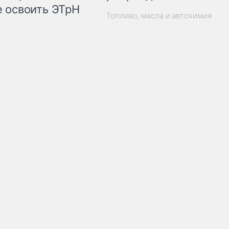
 освоить ЭТрН
Топливо, масла и автохимия