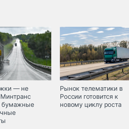
жки — не
Рынок телематики в
 Минтранс
России готовится к
л бумажные
новому циклу роста
очные
ты