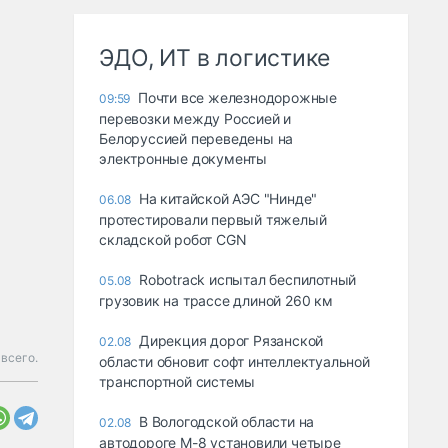
ЭДО, ИТ в логистике
Почти все железнодорожные
09:59
перевозки между Россией и
Белоруссией переведены на
электронные документы
На китайской АЭС "Нинде"
06.08
протестировали первый тяжелый
складской робот CGN
Robotrack испытал беспилотный
05.08
грузовик на трассе длиной 260 км
Дирекция дорог Рязанской
02.08
всего.
области обновит софт интеллектуальной
транспортной системы
В Вологодской области на
02.08
автодороге М-8 установили четыре