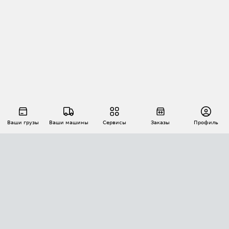
Ваши грузы
Ваши машины
Сервисы
Заказы
Профиль
АВТОМАТИЗАЦИЯ ПЕРЕВОЗОК
Площадки
Заказы
Торги
Тендеры
АТИ-Доки
GPS-мониторинг
АТИ Мессенджер
Цепочки грузов
API ATI.SU