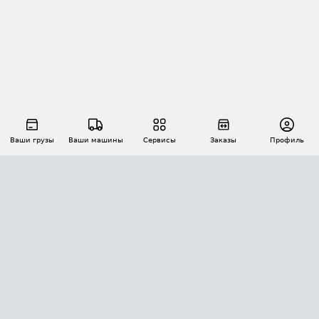
Ваши грузы
Ваши машины
Сервисы
Заказы
Профиль
АВТОМАТИЗАЦИЯ ПЕРЕВОЗОК
Площадки
Заказы
Торги
Тендеры
АТИ-Доки
GPS-мониторинг
АТИ Мессенджер
Цепочки грузов
API ATI.SU
ПОЛЕЗНОЕ