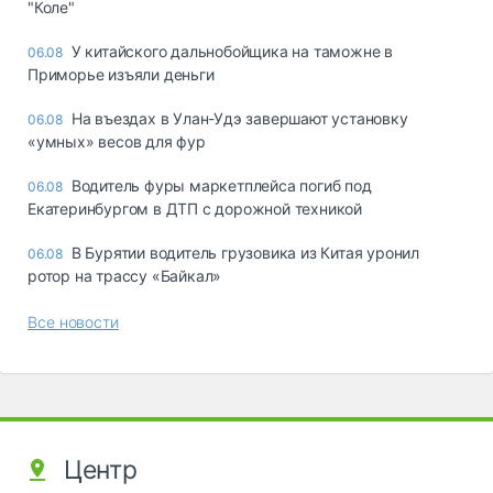
"Коле"
У китайского дальнобойщика на таможне в
06.08
Приморье изъяли деньги
Ha въeздax в Улaн-Удэ зaвepшaют ycтaнoвкy
06.08
«yмныx» вecoв для фyp
Водитель фуры маркетплейса погиб под
06.08
Екатеринбургом в ДТП с дорожной техникой
В Бурятии водитель грузовика из Китая уронил
06.08
ротор на трассу «Байкал»
Все новости
Центр