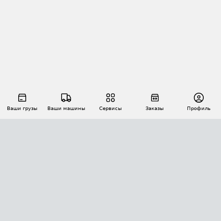
Ваши грузы
Ваши машины
Сервисы
Заказы
Профиль
АВТОМАТИЗАЦИЯ ПЕРЕВОЗОК
Площадки
Заказы
Торги
Тендеры
АТИ-Доки
GPS-мониторинг
АТИ Мессенджер
Цепочки грузов
API ATI.SU