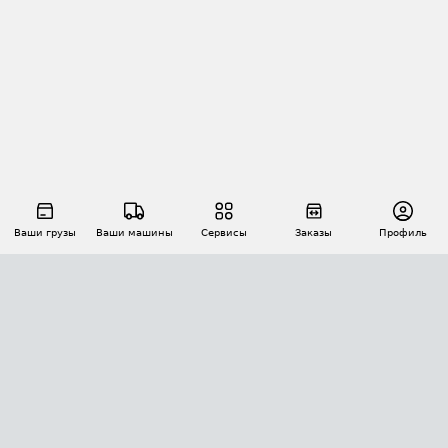
Ваши грузы
Ваши машины
Сервисы
Заказы
Профиль
АВТОМАТИЗАЦИЯ ПЕРЕВОЗОК
Площадки
Заказы
Торги
Тендеры
АТИ-Доки
GPS-мониторинг
АТИ Мессенджер
Цепочки грузов
API ATI.SU