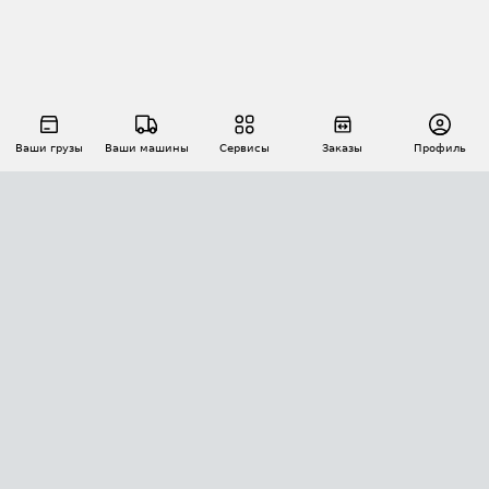
Ваши грузы
Ваши машины
Сервисы
Заказы
Профиль
АВТОМАТИЗАЦИЯ ПЕРЕВОЗОК
Площадки
Заказы
Торги
Тендеры
АТИ-Доки
GPS-мониторинг
АТИ Мессенджер
Цепочки грузов
API ATI.SU
ПОЛЕЗНОЕ
Расчет расстояний
БЕЗОПАСНОСТЬ
Академия ATI.SU