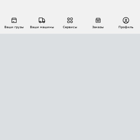
Ваши грузы
Ваши машины
Сервисы
Заказы
Профиль
АВТОМАТИЗАЦИЯ ПЕРЕВОЗОК
Площадки
Заказы
Торги
Тендеры
АТИ-Доки
GPS-мониторинг
АТИ Мессенджер
Цепочки грузов
API ATI.SU
ПОЛЕЗНОЕ
Расчет расстояний
БЕЗОПАСНОСТЬ
Академия ATI.SU
ATI.SU о безопасности
Звезды ATI.SU на вашем сайте
КОНТАКТЫ И ТАРИФЫ
Памятка по проверке контрагентов
Индекс ATI.SU FTL РФ