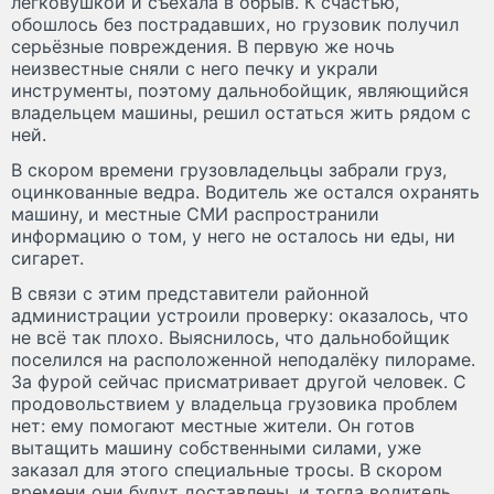
легковушкой и съехала в обрыв. К счастью,
обошлось без пострадавших, но грузовик получил
серьёзные повреждения. В первую же ночь
неизвестные сняли с него печку и украли
инструменты, поэтому дальнобойщик, являющийся
владельцем машины, решил остаться жить рядом с
ней.
В скором времени грузовладельцы забрали груз,
оцинкованные ведра. Водитель же остался охранять
машину, и местные СМИ распространили
информацию о том, у него не осталось ни еды, ни
сигарет.
В связи с этим представители районной
администрации устроили проверку: оказалось, что
не всё так плохо. Выяснилось, что дальнобойщик
поселился на расположенной неподалёку пилораме.
За фурой сейчас присматривает другой человек. С
продовольствием у владельца грузовика проблем
нет: ему помогают местные жители. Он готов
вытащить машину собственными силами, уже
заказал для этого специальные тросы. В скором
времени они будут доставлены, и тогда водитель