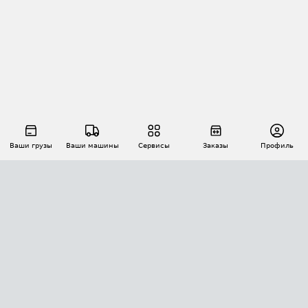
Ваши грузы
Ваши машины
Сервисы
Заказы
Профиль
АВТОМАТИЗАЦИЯ ПЕРЕВОЗОК
Площадки
Заказы
Торги
Тендеры
АТИ-Доки
GPS-мониторинг
АТИ Мессенджер
Цепочки грузов
API ATI.SU
ПОЛЕЗНОЕ