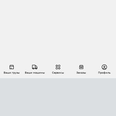
Ваши грузы
Ваши машины
Сервисы
Заказы
Профиль
АВТОМАТИЗАЦИЯ ПЕРЕВОЗОК
Площадки
Заказы
Торги
Тендеры
АТИ-Доки