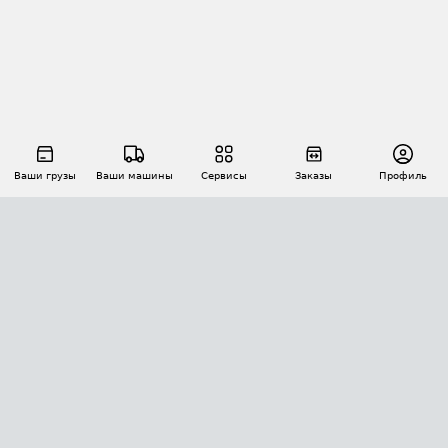
Ваши грузы
Ваши машины
Сервисы
Заказы
Профиль
АВТОМАТИЗАЦИЯ ПЕРЕВОЗОК
Площадки
Заказы
Торги
Тендеры
АТИ-Доки
GPS-мониторинг
АТИ Мессенджер
Цепочки грузов
API ATI.SU
ПОЛЕЗНОЕ
Расчет расстояний