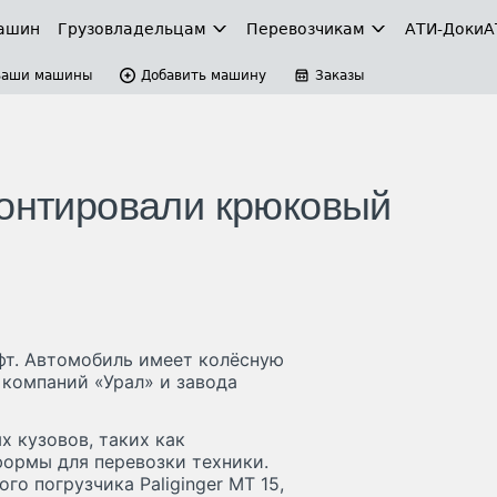
ашин
Грузовладельцам
Перевозчикам
АТИ-Доки
А
Ваши машины
Добавить машину
Заказы
монтировали крюковый
фт. Автомобиль имеет колёсную
 компаний «Урал» и завода
 кузовов, таких как
формы для перевозки техники.
 погрузчика Paliginger MT 15,