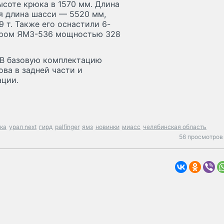
ысоте крюка в 1570 мм. Длина
я длина шасси — 5520 мм,
 т. Также его оснастили 6-
ором ЯМЗ-536 мощностью 328
 В базовую комплектацию
ова в задней части и
ации.
ка
урал next
гирд
palfinger
ямз
новинки
миасс
челябинская область
56 просмотров 