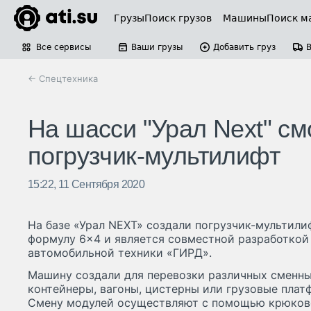
Грузы
Поиск грузов
Машины
Поиск м
Все сервисы
Ваши грузы
Добавить груз
← Спецтехника
На шасси "Урал Next" с
погрузчик-мультилифт
15:22, 11 Сентября 2020
На базе «Урал NEXT» создали погрузчик-мультили
формулу 6×4 и является совместной разработкой
автомобильной техники «ГИРД».
Машину создали для перевозки различных сменных
контейнеры, вагоны, цистерны или грузовые плат
Смену модулей осуществляют с помощью крюкового