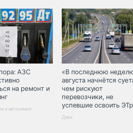
пора: АЗС
«В последнюю недел
ктивно
августа начнётся суета
ься на ремонт и
чем рискуют
инг
перевозчики, не
успевшие освоить ЭТ
ла и автохимия
Дзен