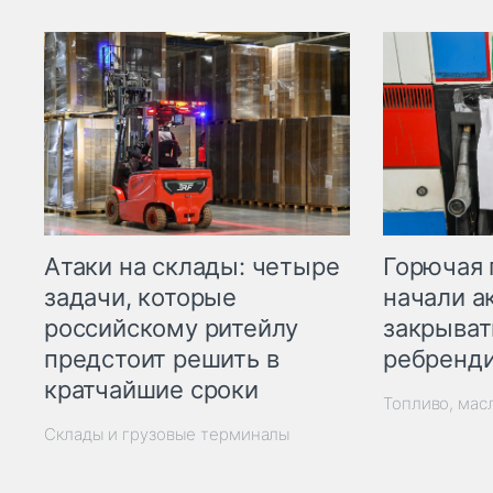
Горючая 
Атаки на склады: четыре
начали а
задачи, которые
закрыват
российскому ритейлу
ребренд
предстоит решить в
кратчайшие сроки
Топливо, мас
Склады и грузовые терминалы