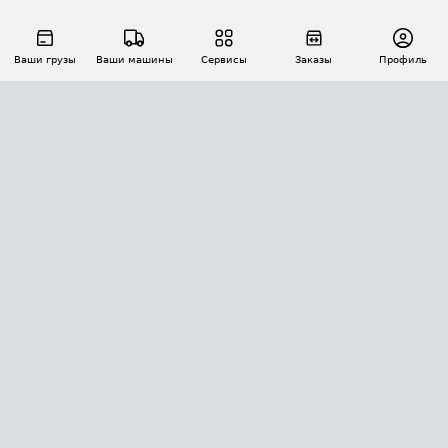
Ваши грузы
Ваши машины
Сервисы
Заказы
Профиль
АВТОМАТИЗАЦИЯ ПЕРЕВОЗОК
Площадки
Заказы
Торги
Тендеры
АТИ-Доки
GPS-мониторинг
АТИ Мессенджер
Цепочки грузов
API ATI.SU
ПОЛЕЗНОЕ
Расчет расстояний
БЕЗОПАСНОСТЬ
Академия ATI.SU
ATI.SU о безопасности
Звезды ATI.SU на вашем сайте
КОНТАКТЫ И ТАРИФЫ
Памятка по проверке контрагентов
Индекс ATI.SU FTL РФ
О системе ATI.SU
Светофор+
Средние ставки
ИНФОРМАЦИЯ