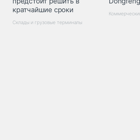
Dongfeng
предстоит решить в
кратчайшие сроки
Коммерчески
Склады и грузовые терминалы