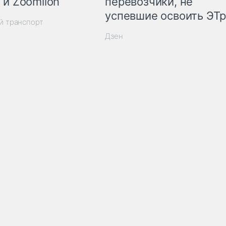
 и Zoomlion
перевозчики, не
успевшие освоить ЭТ
й транспорт
Дзен