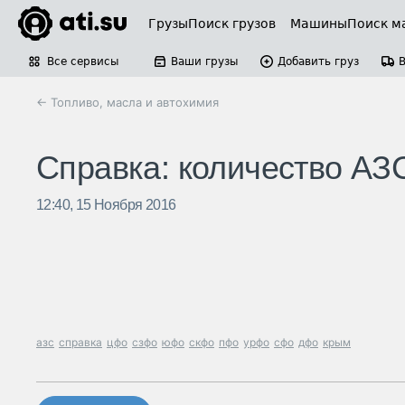
Грузы
Поиск грузов
Машины
Поиск м
Все сервисы
Ваши грузы
Добавить груз
← Топливо, масла и автохимия
Справка: количество АЗ
12:40, 15 Ноября 2016
азс
справка
цфо
сзфо
юфо
скфо
пфо
урфо
сфо
дфо
крым