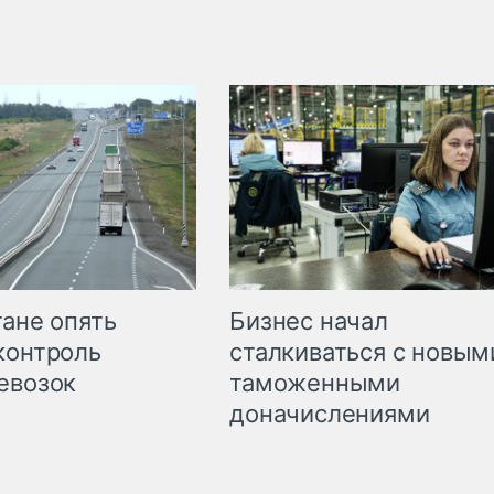
Бизнес начал
тане опять
сталкиваться с новым
контроль
таможенными
евозок
доначислениями