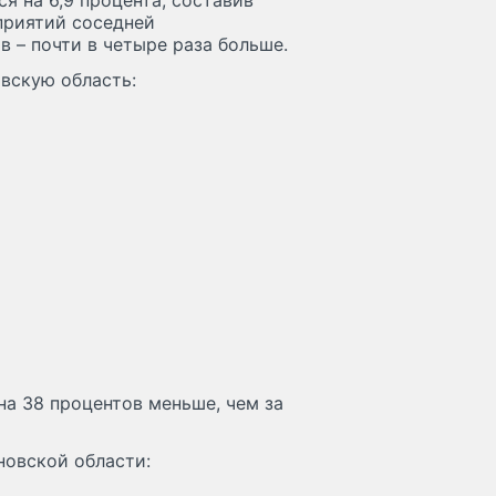
я на 6,9 процента, составив
дприятий соседней
 – почти в четыре раза больше.
вскую область:
на 38 процентов меньше, чем за
новской области: