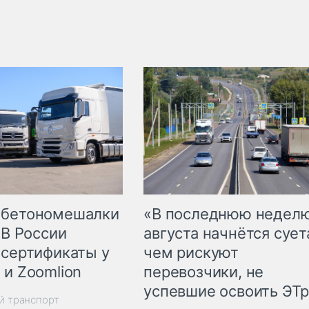
 бетономешалки
«В последнюю недел
 В России
августа начнётся суета
 сертификаты у
чем рискуют
 и Zoomlion
перевозчики, не
успевшие освоить ЭТ
й транспорт