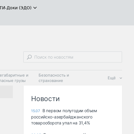
ТИ-Доки (ЭДО)
егабаритные и
Безопасность и
Ещё
пасные грузы
страхование
 масла и
Дзен
ия
Новости
В первом полугодии объем
15.07
российско-азербайджанского
товарооборота упал на 31,4%