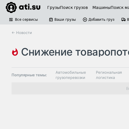
Грузы
Поиск грузов
Машины
Поиск м
Все сервисы
Ваши грузы
Добавить груз
← Новости
снижение товаропот
Автомобильные
Региональная
Популярные темы:
грузоперевозки
логистика
Склады и
В
Таможня и ВЭД
грузовые
терминалы