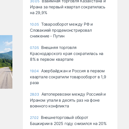
Взаимная торговля Казахстана и
30.05
Ирана за первый квартал сократилась
на 29,9%
Товарооборот между РФ и
10.05
Словакией продемонстрировал
снижение - Путин
Внешняя торговля
07.05
Краснодарского края сократилась на
8% в первом квартале
Азербайджан и Россия в первом
19.04
квартале сократили товарооборот в 1,9
раза
Автоперевозки между Россией и
28.03
Ираном упали в десять раз на фоне
военного конфликта
Внешнеторговый оборот
27.02
Башкирии в 2025 году снизился на 20%