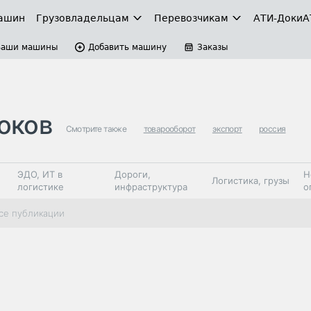
ашин
Грузовладельцам
Перевозчикам
АТИ-Доки
А
Ваши машины
Добавить машину
Заказы
оков
Смотрите также
товарооборот
экспорт
россия
ЭДО, ИТ в
Дороги,
Н
Логистика, грузы
логистике
инфраструктура
о
Коммерческий
Автосервис,
Топливо,
се публикации
Спецтехника
транспорт
запчасти, шины
автохим