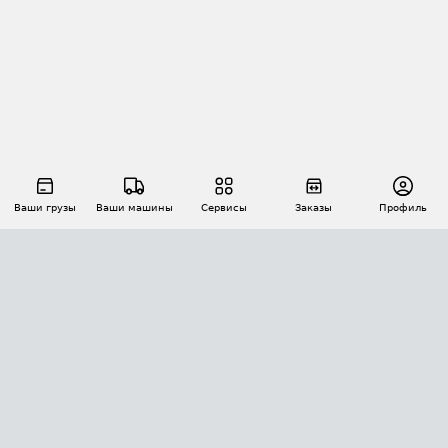
Ваши грузы
Ваши машины
Сервисы
Заказы
Профиль
АВТОМАТИЗАЦИЯ ПЕРЕВОЗОК
Площадки
Заказы
Торги
Тендеры
АТИ-Доки
GPS-мониторинг
АТИ Мессенджер
Цепочки грузов
API ATI.SU
ПОЛЕЗНОЕ