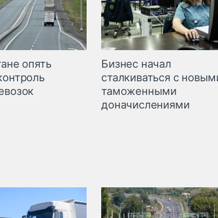
Бизнес начал
тане опять
сталкиваться с новым
контроль
таможенными
евозок
доначислениями