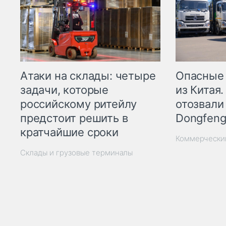
Опасные
Атаки на склады: четыре
из Китая.
задачи, которые
отозвали
российскому ритейлу
Dongfeng
предстоит решить в
кратчайшие сроки
Коммерчески
Склады и грузовые терминалы