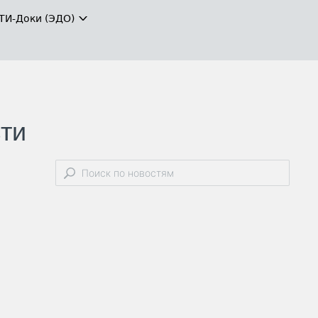
ТИ-Доки (ЭДО)
зти