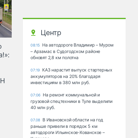
Центр
ю
На автодороге Владимир – Муром
08:15
– Арзамас в Судогодском районе
!»:
обновят 2,8 км полотна
КАЗ нарастит выпуск стартерных
07:19
аккумуляторов на 20% благодаря
рН
инвестициям в 380 млн руб.
На ремонт коммунальной и
07:06
грузовой спецтехники в Туле выделили
40 млн руб.
В Ивановской области на год
07.08
раньше привели в порядок 5 км
автодороги Ильинское-Хованское –