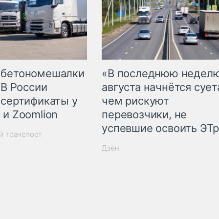
 бетономешалки
«В последнюю недел
 В России
августа начнётся суета
 сертификаты у
чем рискуют
 и Zoomlion
перевозчики, не
успевшие освоить ЭТ
й транспорт
Дзен