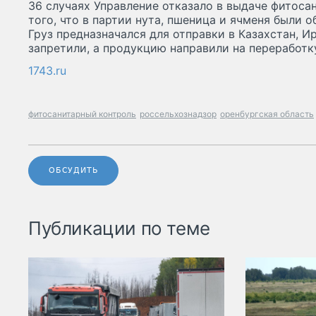
36 случаях Управление отказало в выдаче фитоса
того, что в партии нута, пшеница и ячменя были 
Груз предназначался для отправки в Казахстан, И
запретили, а продукцию направили на переработк
1743.ru
фитосанитарный контроль
россельхознадзор
оренбургская область
ОБСУДИТЬ
Публикации по теме