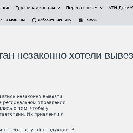
ашин
Грузовладельцам
Перевозчикам
АТИ-Доки
А
Ваши машины
Добавить машину
Заказы
тан незаконно хотели выве
ытались незаконно вывезти
 в региональном управлении
лись о том, чтобы у
тветствии. Их привлекли к
 провозе другой продукции. В