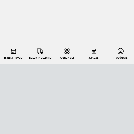
Ваши грузы
Ваши машины
Сервисы
Заказы
Профиль
АВТОМАТИЗАЦИЯ ПЕРЕВОЗОК
Площадки
Заказы
Торги
Тендеры
АТИ-Доки
GPS-мониторинг
АТИ Мессенджер
Цепочки грузов
API ATI.SU
ПОЛЕЗНОЕ