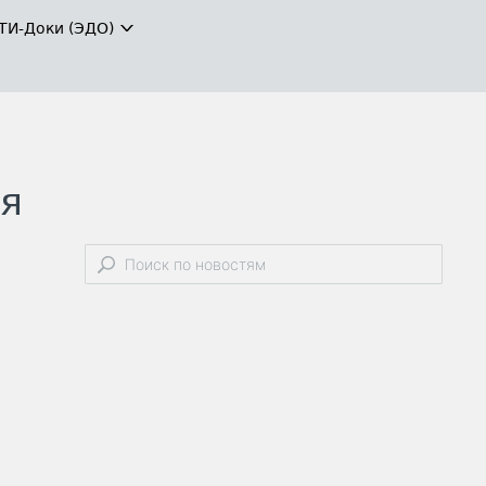
ТИ-Доки (ЭДО)
ля