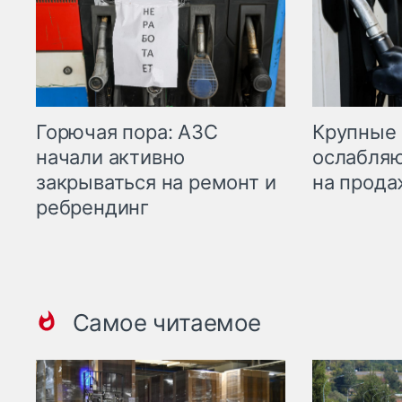
Горючая пора: АЗС
Крупные 
начали активно
ослабляю
закрываться на ремонт и
на прода
ребрендинг
Самое читаемое