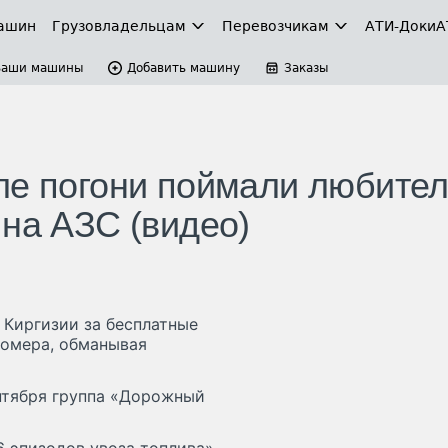
ашин
Грузовладельцам
Перевозчикам
АТИ-Доки
А
Ваши машины
Добавить машину
Заказы
ле погони поймали любите
 на АЗС (видео)
 Киргизии за бесплатные
номера, обманывая
нтября группа «Дорожный