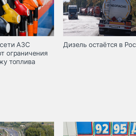
сети АЗС
Дизель остаётся в Ро
т ограничения
жу топлива