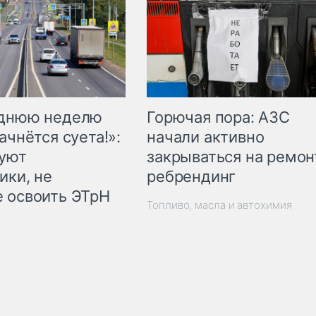
Горючая пора: АЗС
еднюю неделю
начали активно
ачнётся суета!»:
закрываться на ремон
куют
ребрендинг
ики, не
 освоить ЭТрН
Топливо, масла и автохимия