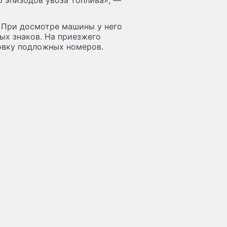
 эпизодов увоза топлива», —
. При досмотре машины у него
ых знаков. На приезжего
овку подложных номеров.