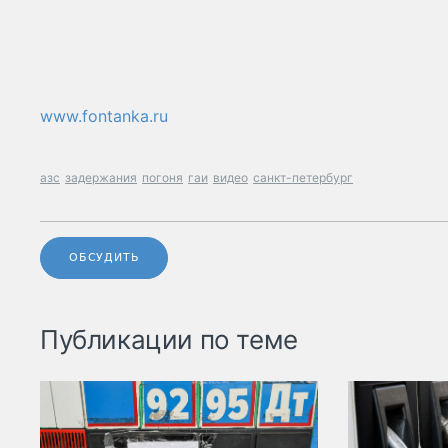
www.fontanka.ru
азс
задержания
погоня
гаи
видео
санкт-петербург
ОБСУДИТЬ
Публикации по теме