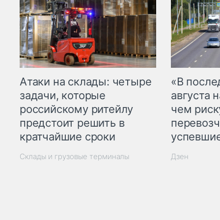
Атаки на склады: четыре
«В посл
задачи, которые
августа н
российскому ритейлу
чем рис
предстоит решить в
перевозч
кратчайшие сроки
успевшие
Склады и грузовые терминалы
Дзен