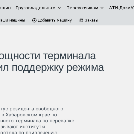
ашин
Грузовладельцам
Перевозчикам
АТИ-Доки
А
Ваши машины
Добавить машину
Заказы
мощности терминала
ил поддержку режима
атус резидента свободного
 в Хабаровском крае по
нного терминала по перевалке
казывают институты
Востока по привлечению