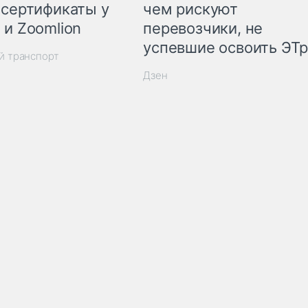
 сертификаты у
чем рискуют
 и Zoomlion
перевозчики, не
успевшие освоить ЭТ
й транспорт
Дзен