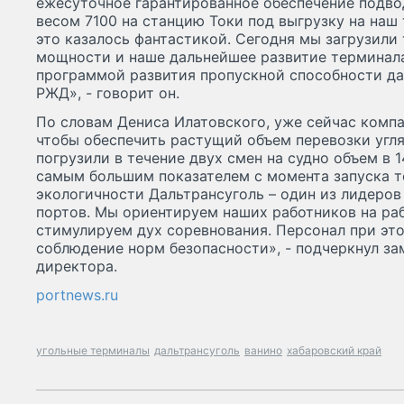
ежесуточное гарантированное обеспечение подво
весом 7100 на станцию Токи под выгрузку на наш 
это казалось фантастикой. Сегодня мы загрузили
мощности и наше дальнейшее развитие терминала
программой развития пропускной способности д
РЖД», - говорит он.
По словам Дениса Илатовского, уже сейчас компа
чтобы обеспечить растущий объем перевозки угля.
погрузили в течение двух смен на судно объем в 14
самым большим показателем с момента запуска т
экологичности Дальтрансуголь – один из лидеро
портов. Мы ориентируем наших работников на раб
стимулируем дух соревнования. Персонал при это
соблюдение норм безопасности», - подчеркнул за
директора.
portnews.ru
угольные терминалы
дальтрансуголь
ванино
хабаровский край