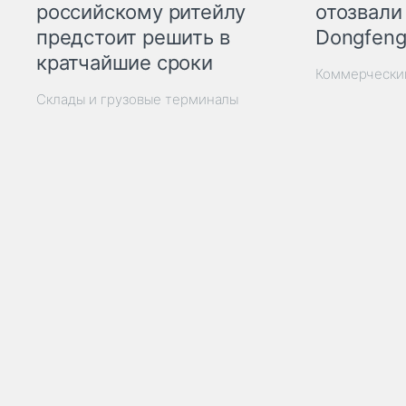
отозвали
российскому ритейлу
Dongfeng
предстоит решить в
кратчайшие сроки
Коммерчески
Склады и грузовые терминалы