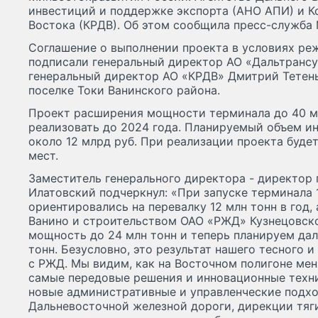
инвестиций и поддержке экспорта (АНО АПИ) и К
Востока (КРДВ). Об этом сообщила пресс-служба
Соглашение о выполнении проекта в условиях реж
подписали генеральный директор АО «Дальтрансу
генеральный директор АО «КРДВ» Дмитрий Тетень
поселке Токи Ванинского района.
Проект расширения мощности терминала до 40 м
реализовать до 2024 года. Планируемый объем и
около 12 млрд руб. При реализации проекта буде
мест.
Заместитель генерального директора - директор
Илатовский подчеркнул: «При запуске терминала 
ориентировались на перевалку 12 млн тонн в год,
Ванино и строительством ОАО «РЖД» Кузнецовск
мощность до 24 млн тонн и теперь планируем да
тонн. Безусловно, это результат нашего тесного 
с РЖД. Мы видим, как на Восточном полигоне мен
самые передовые решения и инновационные техн
новые административные и управленческие подх
Дальневосточной железной дороги, дирекции тяг