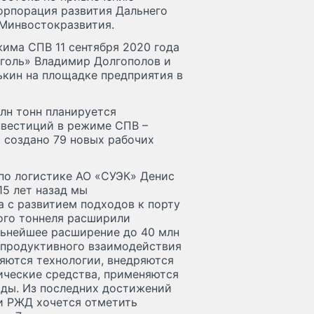
орпорация развития Дальнего
 Минвостокразвития.
има СПВ 11 сентября 2020 года
голь» Владимир Долгополов и
кин на площадке предприятия в
лн тонн планируется
нвестиций в режиме СПВ –
т создано 79 новых рабочих
 по логистике АО «СУЭК» Денис
15 лет назад мы
 а с развитием подходов к порту
ого тоннеля расширили
льнейшее расширение до 40 млн
и продуктивного взаимодействия
яются технологии, внедряются
ические средства, применяются
оды. Из последних достижений
и РЖД хочется отметить