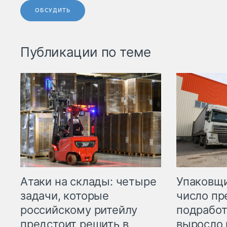
ОБСУДИТЬ
Публикации по теме
Атаки на склады: четыре
Упаковщи
задачи, которые
число пр
российскому ритейлу
подработ
предстоит решить в
выросло 