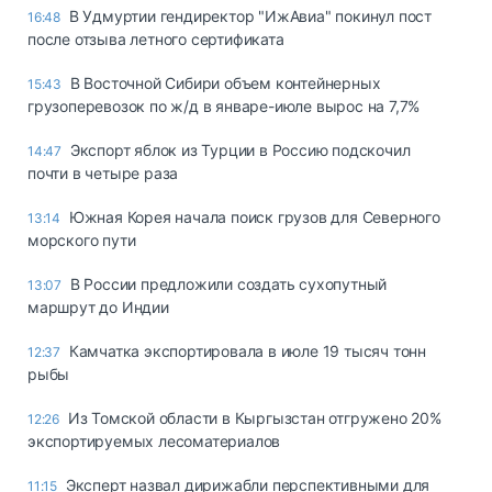
В Удмуртии гендиректор "ИжАвиа" покинул пост
16:48
после отзыва летного сертификата
В Восточной Сибири объем контейнерных
15:43
грузоперевозок по ж/д в январе-июле вырос на 7,7%
Экспорт яблок из Турции в Россию подскочил
14:47
почти в четыре раза
Южная Корея начала поиск грузов для Северного
13:14
морского пути
В России предложили создать сухопутный
13:07
маршрут до Индии
Камчатка экспортировала в июле 19 тысяч тонн
12:37
рыбы
Из Томской области в Кыргызстан отгружено 20%
12:26
экспортируемых лесоматериалов
Эксперт назвал дирижабли перспективными для
11:15