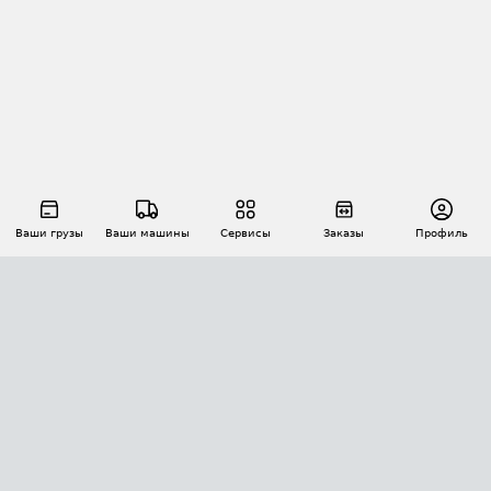
Ваши грузы
Ваши машины
Сервисы
Заказы
Профиль
АВТОМАТИЗАЦИЯ ПЕРЕВОЗОК
Площадки
Заказы
Торги
Тендеры
АТИ-Доки
GPS-мониторинг
АТИ Мессенджер
Цепочки грузов
API ATI.SU
ПОЛЕЗНОЕ