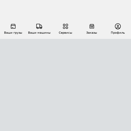
Ваши грузы
Ваши машины
Сервисы
Заказы
Профиль
АВТОМАТИЗАЦИЯ ПЕРЕВОЗОК
Площадки
Заказы
Торги
Тендеры
АТИ-Доки
GPS-мониторинг
АТИ Мессенджер
Цепочки грузов
API ATI.SU
ПОЛЕЗНОЕ
Расчет расстояний
БЕЗОПАСНОСТЬ
Академия ATI.SU
ATI.SU о безопасности
Звезды ATI.SU на вашем сайте
КОНТАКТЫ И ТАРИФЫ