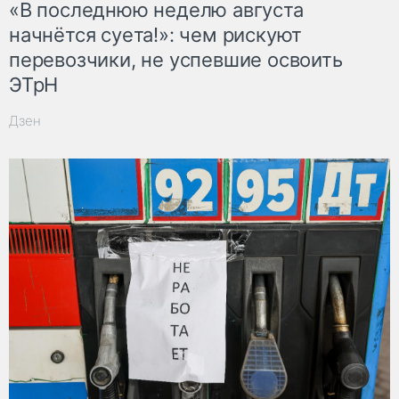
«В последнюю неделю августа
начнётся суета!»: чем рискуют
перевозчики, не успевшие освоить
ЭТрН
Дзен