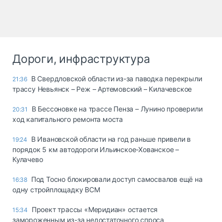
Дороги, инфраструктура
В Свердловской области из-за паводка перекрыли
21:36
трассу Невьянск – Реж – Артемовский – Килачевское
В Бессоновке на трассе Пенза – Лунино проверили
20:31
ход капитального ремонта моста
В Ивановской области на год раньше привели в
19:24
порядок 5 км автодороги Ильинское-Хованское –
Кулачево
Под Тосно блокировали доступ самосвалов ещё на
16:38
одну стройплощадку ВСМ
Проект трассы «Меридиан» остается
15:34
замороженным из-за недостаточного спроса