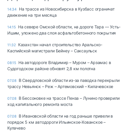
На трассе из Новосибирска в Кузбасс ограничат
14:34
движение на три месяца
На севере Омской области, на дороге Тара — Усть-
14:15
Ишим, уложено два слоя асфальтобетонного покрытия
Казахстан начал строительство Аральско-
11:32
Каспийской магистрали Бейнеу – Саксаульск
На автодороге Владимир – Муром – Арзамас в
08:15
Судогодском районе обновят 2,8 км полотна
В Свердловской области из-за паводка перекрыли
07.08
трассу Невьянск – Реж – Артемовский – Килачевское
В Бессоновке на трассе Пенза – Лунино проверили
07.08
ход капитального ремонта моста
В Ивановской области на год раньше привели в
07.08
порядок 5 км автодороги Ильинское-Хованское –
Кулачево