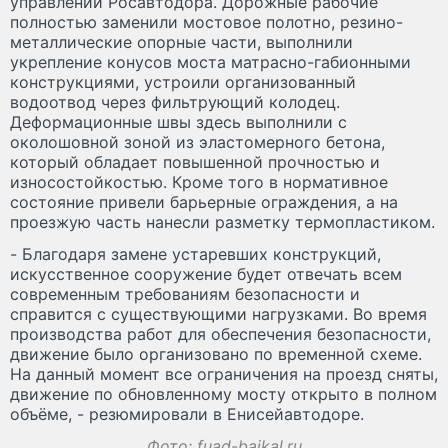
управлении Росавтодора. Дорожные рабочие
полностью заменили мостовое полотно, резино-
металлические опорные части, выполнили
укрепление конусов моста матрасно-габионными
конструкциями, устроили организованный
водоотвод через фильтрующий колодец.
Деформационные швы здесь выполнили с
околошовной зоной из эластомерного бетона,
который обладает повышенной прочностью и
износостойкостью. Кроме того в нормативное
состояние привели барьерные ограждения, а на
проезжую часть нанесли разметку термопластиком.
- Благодаря замене устаревших конструкций,
искусственное сооружение будет отвечать всем
современным требованиям безопасности и
справится с существующими нагрузками. Во время
производства работ для обеспечения безопасности,
движение было организовано по временной схеме.
На данный момент все ограничения на проезд сняты,
движение по обновленному мосту открыто в полном
объёме, - резюмировали в Енисейавтодоре.
Фото: fuad-baikal.ru