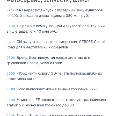
КАЗ нарастит выпуск стартерных аккумуляторов
07:19
на 20% благодаря инвестициям в 380 млн руб.
На ремонт коммунальной и грузовой спецтехники
07:06
в Туле выделили 40 млн руб.
Giti выпустила новые размеры шин GTR955 Combi
07.08
Road для вместительных прицепов
Бренд Eisen выпустил новые фильтры для
06.08
грузовиков Scania, Volvo и Foton
«Кордиант» освоил 3D-печать полномасштабных
05.08
прототипов шин
Toyo выпускает новые зимние грузовые шины
03.08
Немецкая ZF презентовала тяжелую трансмиссию
02.08
TraXon 2 с экономией горючего до 73%
Nokian Tyres вышла в плюс в первом полугодии с
02.08