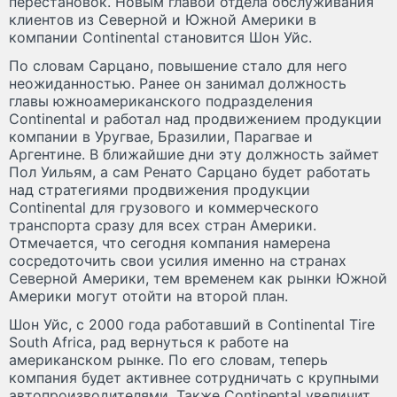
перестановок. Новым главой отдела обслуживания
клиентов из Северной и Южной Америки в
компании Continental становится Шон Уйс.
По словам Сарцано, повышение стало для него
неожиданностью. Ранее он занимал должность
главы южноамериканского подразделения
Continental и работал над продвижением продукции
компании в Уругвае, Бразилии, Парагвае и
Аргентине. В ближайшие дни эту должность займет
Пол Уильям, а сам Ренато Сарцано будет работать
над стратегиями продвижения продукции
Continental для грузового и коммерческого
транспорта сразу для всех стран Америки.
Отмечается, что сегодня компания намерена
сосредоточить свои усилия именно на странах
Северной Америки, тем временем как рынки Южной
Америки могут отойти на второй план.
Шон Уйс, с 2000 года работавший в Continental Tire
South Africa, рад вернуться к работе на
американском рынке. По его словам, теперь
компания будет активнее сотрудничать с крупными
автопроизводителями. Также Continental увеличит