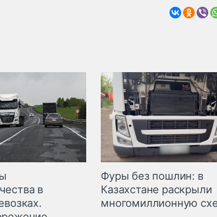
мы
Фуры без пошлин: в
чества в
Казахстане раскрыли
евозках.
многомиллионную сх
ережение