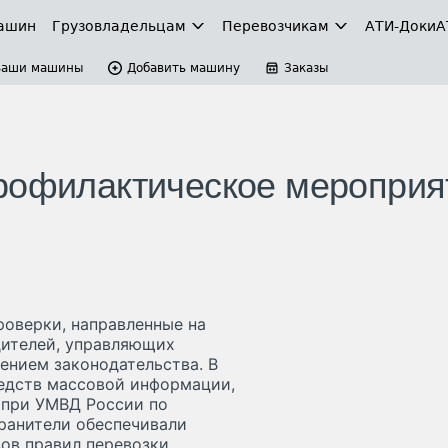
ашин
Грузовладельцам
Перевозчикам
АТИ-Доки
А
Ваши машины
Добавить машину
Заказы
рофилактическое мероприя
роверки, направленные на
ителей, управляющих
ением законодательства. В
едств массовой информации,
 при УМВД России по
ранители обеспечивали
ов правил перевозки