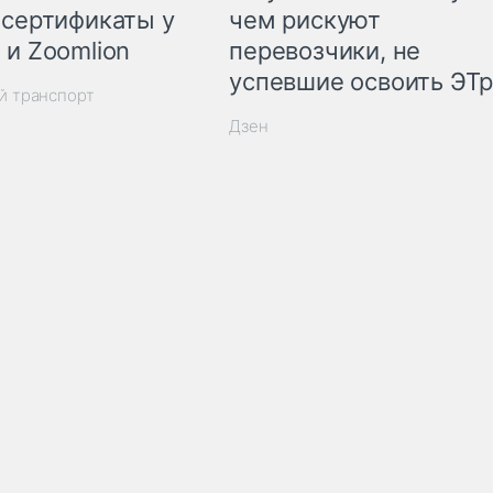
 сертификаты у
чем рискуют
 и Zoomlion
перевозчики, не
успевшие освоить ЭТ
й транспорт
Дзен