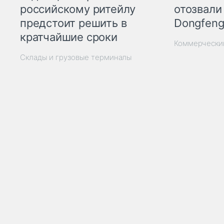
отозвали
российскому ритейлу
Dongfeng
предстоит решить в
кратчайшие сроки
Коммерчески
Склады и грузовые терминалы