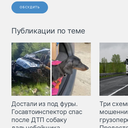
ОБСУДИТЬ
Публикации по теме
Три схе
Достали из под фуры.
мошенни
Госавтоинспектор спас
грузопер
после ДТП собаку
Предост
дальнобойщика