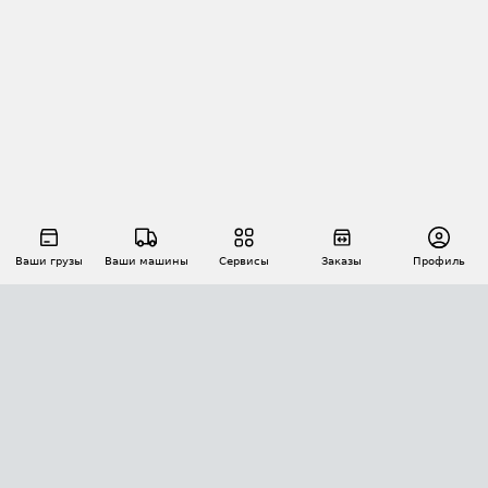
Ваши грузы
Ваши машины
Сервисы
Заказы
Профиль
АВТОМАТИЗАЦИЯ ПЕРЕВОЗОК
Площадки
Заказы
Торги
Тендеры
АТИ-Доки
GPS-мониторинг
АТИ Мессенджер
Цепочки грузов
API ATI.SU