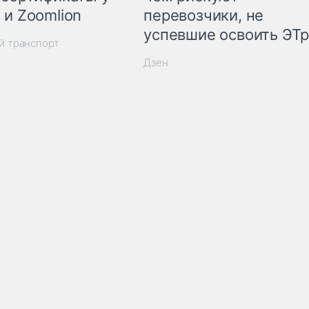
 и Zoomlion
перевозчики, не
успевшие освоить ЭТ
й транспорт
Дзен