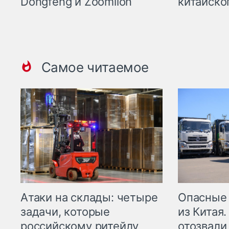
Dongfeng и Zoomlion
китайско
Самое читаемое
Опасные
Атаки на склады: четыре
из Китая.
задачи, которые
отозвали
российскому ритейлу