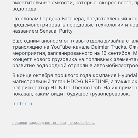
вместительные емкости, которые, скорее всего, 
водорода.
По словам Гордена Вагенера, представленный кон
продемонстрировать передовые технологии и но
названием Sensual Purity.
Еще одним анонсом от главы отдела дизайна стал
трансляцию на YouTube-канале Daimler Trucks. Ожи
мероприятия, запланированного на 16 сентября, M
концепт нового грузовика на топливных элемента
развитие водородной отрасли в автомобилестрое
В конце октября прошлого года компания Hyunda
магистральный тягач HDC-6 NEPTUNE, а также э
рефрижератор HT Nitro ThermoTech. На их приме
показал, каким видит будущее грузоперевозок.
motor.ru
новинки
водородное топливо
mercedes-benz