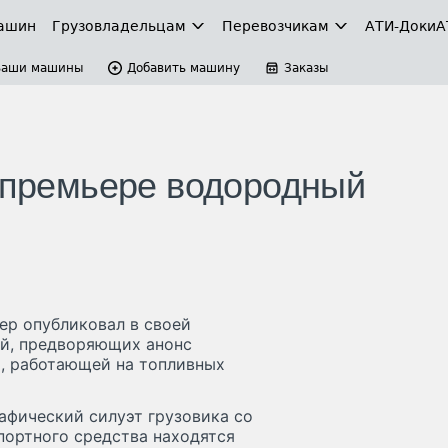
ашин
Грузовладельцам
Перевозчикам
АТИ-Доки
А
Ваши машины
Добавить машину
Заказы
к премьере водородный
нер опубликовал в своей
ий, предворяющих анонс
и, работающей на топливных
афический силуэт грузовика со
портного средства находятся