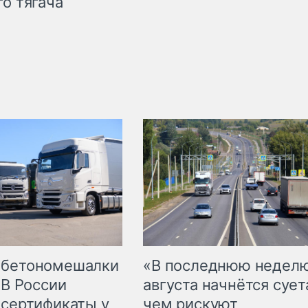
го тягача
 бетономешалки
«В последнюю недел
 В России
августа начнётся суета
 сертификаты у
чем рискуют