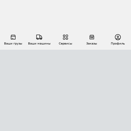
Ваши грузы
Ваши машины
Сервисы
Заказы
Профиль
АВТОМАТИЗАЦИЯ ПЕРЕВОЗОК
Площадки
Заказы
Торги
Тендеры
АТИ-Доки
GPS-мониторинг
АТИ Мессенджер
Цепочки грузов
API ATI.SU
ПОЛЕЗНОЕ
Расчет расстояний
БЕЗОПАСНОСТЬ
Академия ATI.SU