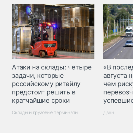
Атаки на склады: четыре
«В посл
задачи, которые
августа н
российскому ритейлу
чем рис
предстоит решить в
перевозч
кратчайшие сроки
успевшие
Склады и грузовые терминалы
Дзен