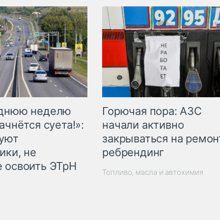
Горючая пора: АЗС
еднюю неделю
начали активно
ачнётся суета!»:
закрываться на ремон
куют
ребрендинг
ики, не
 освоить ЭТрН
Топливо, масла и автохимия