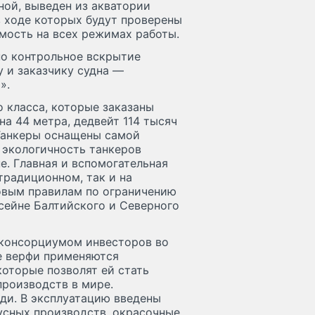
ной, выведен из акватории
в ходе которых будут проверены
мость на всех режимах работы.
но контрольное вскрытие
 и заказчику судна —
».
 класса, которые заказаны
на 44 метра, дедвейт 114 тысяч
. Танкеры оснащены самой
 экологичность танкеров
е. Главная и вспомогательная
традиционном, так и на
овым правилам по ограничению
сейне Балтийского и Северного
 консорциумом инвесторов во
ве верфи применяются
оторые позволят ей стать
роизводств в мире.
ди. В эксплуатацию введены
усных производств, окрасочные