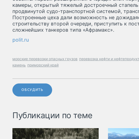
камеры, открытый тяжелый достроечный стапель 
продвинутой судо-транспортной системой, транс
Построенные цеха дали возможность не дожидаяс
строительству второй очереди, приступить к пост
сложнейших танкеров типа «Афрамакс».
polit.ru
морские перевозки опасных грузов
перевозка нефти и нефтепродук
камень
приморский край
ОБСУДИТЬ
Публикации по теме