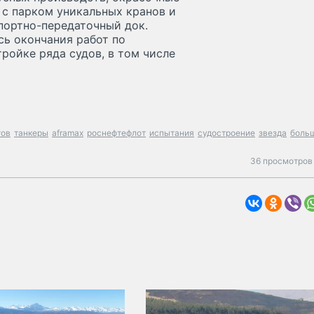
с парком уникальных кранов и
портно-передаточный док.
ь окончания работ по
ройке ряда судов, в том числе
тов
танкеры
aframax
роснефтефлот
испытания
судостроение
звезда
боль
36 просмотров 