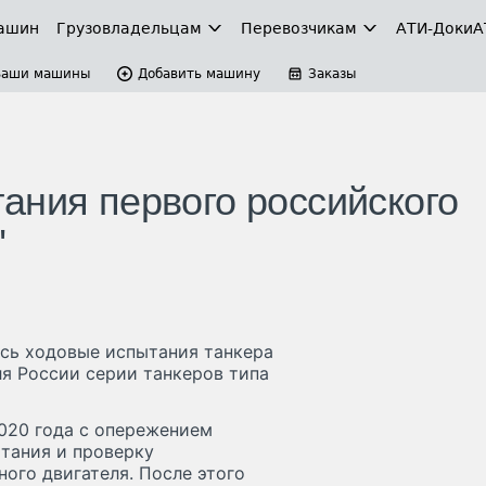
ашин
Грузовладельцам
Перевозчикам
АТИ-Доки
А
Ваши машины
Добавить машину
Заказы
ания первого российского
"
сь ходовые испытания танкера
я России серии танкеров типа
020 года с опережением
тания и проверку
ного двигателя. После этого