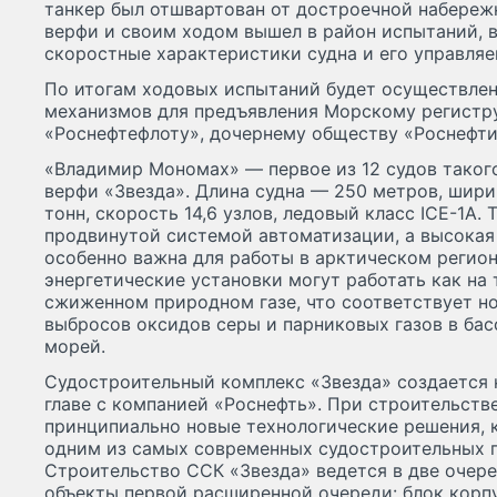
танкер был отшвартован от достроечной набереж
верфи и своим ходом вышел в район испытаний, 
скоростные характеристики судна и его управляе
По итогам ходовых испытаний будет осуществле
механизмов для предъявления Морскому регистру
«Роснефтефлоту», дочернему обществу «Роснефти
«Владимир Мономах» — первое из 12 судов такого
верфи «Звезда». Длина судна — 250 метров, шири
тонн, скорость 14,6 узлов, ледовый класс ICE-1А
продвинутой системой автоматизации, а высокая
особенно важна для работы в арктическом регион
энергетические установки могут работать как на 
сжиженном природном газе, что соответствует н
выбросов оксидов серы и парниковых газов в бас
морей.
Судостроительный комплекс «Звезда» создается
главе с компанией «Роснефть». При строительст
принципиально новые технологические решения, к
одним из самых современных судостроительных п
Строительство ССК «Звезда» ведется в две очере
объекты первой расширенной очереди: блок корп