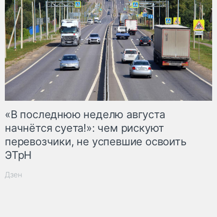
«В последнюю неделю августа
начнётся суета!»: чем рискуют
перевозчики, не успевшие освоить
ЭТрН
Дзен