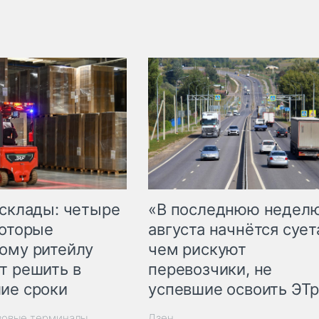
 склады: четыре
«В последнюю недел
которые
августа начнётся суета
ому ритейлу
чем рискуют
т решить в
перевозчики, не
ие сроки
успевшие освоить ЭТ
зовые терминалы
Дзен