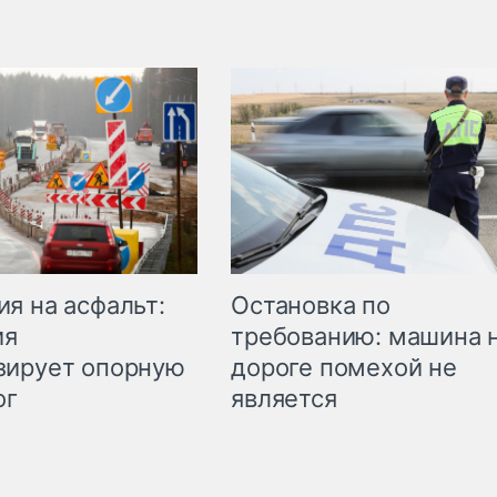
Остановка по
я на асфальт:
требованию: машина 
ия
дороге помехой не
зирует опорную
является
ог