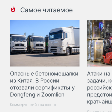
Самое читаемое
Опасные бетономешалки
Атаки на
из Китая. В России
задачи, 
отозвали сертификаты у
российск
Dongfeng и Zoomlion
предстои
кратчайш
Коммерческий транспорт
Склады и гру