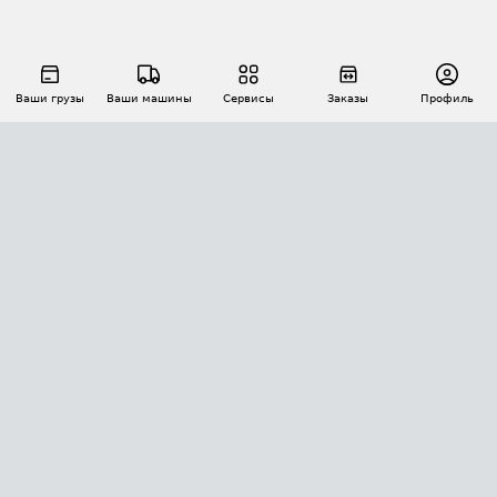
Ваши грузы
Ваши машины
Сервисы
Заказы
Профиль
АВТОМАТИЗАЦИЯ ПЕРЕВОЗОК
Площадки
Заказы
Торги
Тендеры
АТИ-Доки
GPS-мониторинг
АТИ Мессенджер
Цепочки грузов
API ATI.SU
ПОЛЕЗНОЕ
Расчет расстояний
БЕЗОПАСНОСТЬ
Академия ATI.SU
ATI.SU о безопасности
Звезды ATI.SU на вашем сайте
КОНТАКТЫ И ТАРИФЫ
Памятка по проверке контрагентов
Индекс ATI.SU FTL РФ