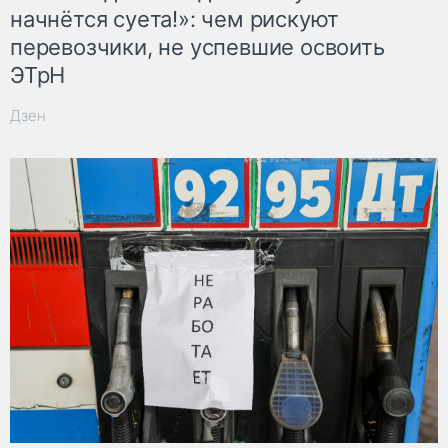
начнётся суета!»: чем рискуют
перевозчики, не успевшие освоить
ЭТрН
Дзен