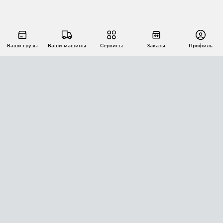
Ваши грузы
Ваши машины
Сервисы
Заказы
Профиль
АВТОМАТИЗАЦИЯ ПЕРЕВОЗОК
Площадки
Заказы
Торги
Тендеры
АТИ-Доки
GPS-мониторинг
АТИ Мессенджер
Цепочки грузов
API ATI.SU
ПОЛЕЗНОЕ
Расчет расстояний
БЕЗОПАСНОСТЬ
Академия ATI.SU
ATI.SU о безопасности
Звезды ATI.SU на вашем сайте
КОНТАКТЫ И ТАРИФЫ
Памятка по проверке контрагентов
Индекс ATI.SU FTL РФ