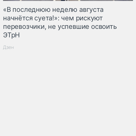
«В последнюю неделю августа
начнётся суета!»: чем рискуют
перевозчики, не успевшие освоить
ЭТрН
Дзен