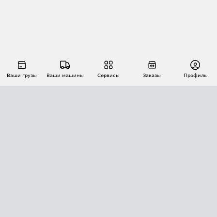
Ваши грузы
Ваши машины
Сервисы
Заказы
Профиль
АВТОМАТИЗАЦИЯ ПЕРЕВОЗОК
Площадки
Заказы
Торги
Тендеры
АТИ-Доки
GPS-мониторинг
АТИ Мессенджер
Цепочки грузов
API ATI.SU
ПОЛЕЗНОЕ
Расчет расстояний
БЕЗОПАСНОСТЬ