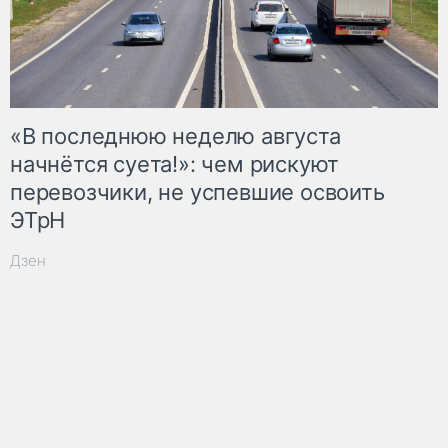
«В последнюю неделю августа
начнётся суета!»: чем рискуют
перевозчики, не успевшие освоить
ЭТрН
Дзен