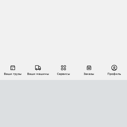
Ваши грузы
Ваши машины
Сервисы
Заказы
Профиль
АВТОМАТИЗАЦИЯ ПЕРЕВОЗОК
Площадки
Заказы
Торги
Тендеры
АТИ-Доки
GPS-мониторинг
АТИ Мессенджер
Цепочки грузов
API ATI.SU