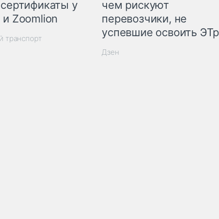
 сертификаты у
чем рискуют
 и Zoomlion
перевозчики, не
успевшие освоить ЭТ
й транспорт
Дзен