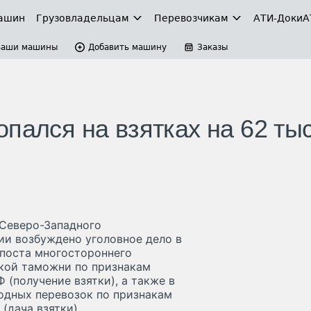
ашин
Грузовладельцам
Перевозчикам
АТИ-Доки
А
Ваши машины
Добавить машину
Заказы
пался на взятках на 62 ты
 Северо-Западного
ии возбуждено уголовное дело в
поста многостороннего
кой таможни по признакам
Ф (получение взятки), а также в
одных перевозок по признакам
(дача взятки).