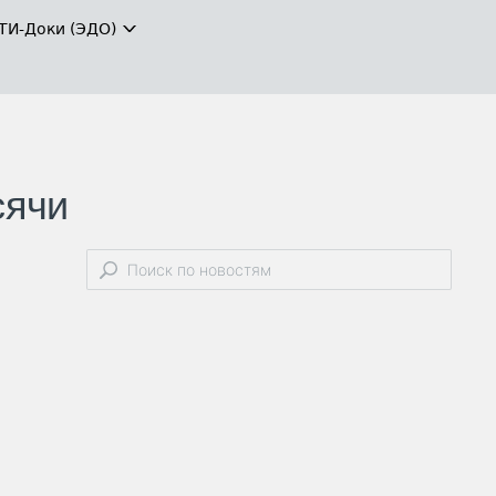
ТИ-Доки (ЭДО)
сячи