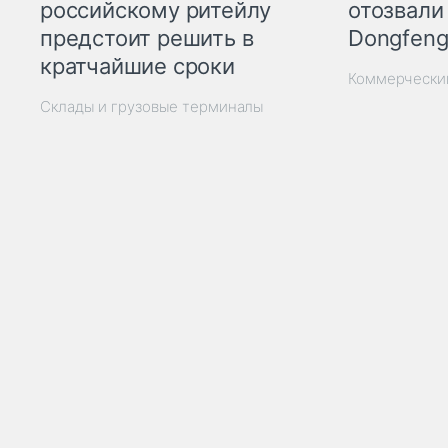
отозвали
российскому ритейлу
Dongfeng
предстоит решить в
кратчайшие сроки
Коммерчески
Склады и грузовые терминалы