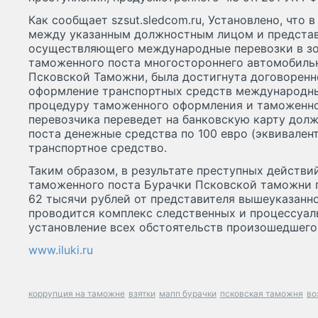
Как сообщает szsut.sledcom.ru, Установлено, что в
между указанным должностным лицом и представ
осуществляющего международные перевозки в зо
таможенного поста многостороннего автомобильн
Псковской Таможни, была достигнута договоренно
оформление транспортных средств международны
процедуру таможенного оформления и таможенно
перевозчика переведет на банковскую карту дол
поста денежные средства по 100 евро (эквивалент
транспортное средство.
Таким образом, в результате преступных действи
таможенного поста Бурачки Псковской таможни 
62 тысячи рублей от представителя вышеуказанн
проводится комплекс следственных и процессуал
установление всех обстоятельств произошедшего
www.iluki.ru
коррупция на таможне
взятки
мапп бурачки
псковская таможня
во